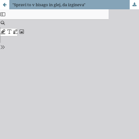
"Spravi to v bisago in glej, da izgineva"