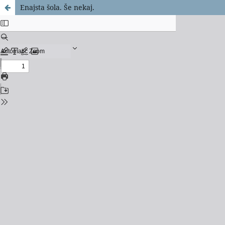
Enajsta šola. Še nekaj.