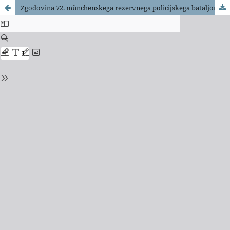
Zgodovina 72. münchenskega rezervnega policijskega bataljona