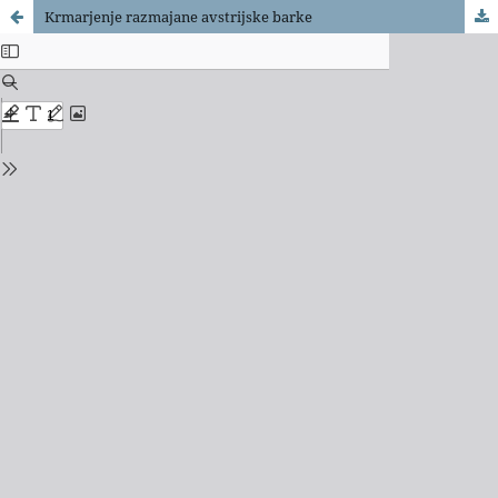
Krmarjenje razmajane avstrijske barke