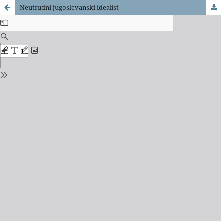
Neutrudni jugoslovanski idealist