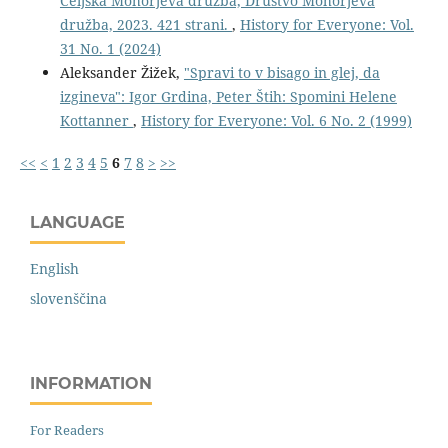
Celjska Mohorjeva družba, Društvo Mohorjeva
družba, 2023. 421 strani.
,
History for Everyone: Vol.
31 No. 1 (2024)
Aleksander Žižek,
"Spravi to v bisago in glej, da
izgineva": Igor Grdina, Peter Štih: Spomini Helene
Kottanner
,
History for Everyone: Vol. 6 No. 2 (1999)
<<
<
1
2
3
4
5
6
7
8
>
>>
LANGUAGE
English
slovenščina
INFORMATION
For Readers