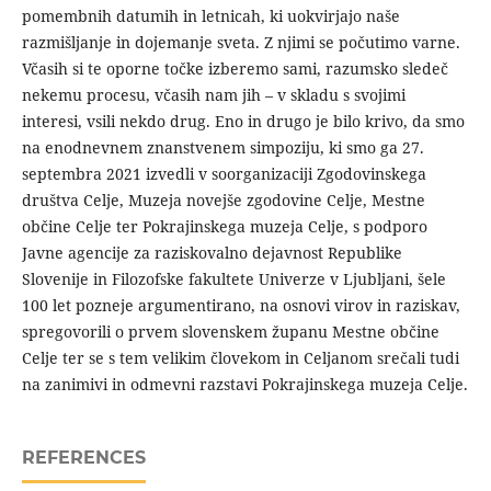
pomembnih datumih in letnicah, ki uokvirjajo naše
razmišljanje in dojemanje sveta. Z njimi se počutimo varne.
Včasih si te oporne točke izberemo sami, razumsko sledeč
nekemu procesu, včasih nam jih – v skladu s svojimi
interesi, vsili nekdo drug. Eno in drugo je bilo krivo, da smo
na enodnevnem znanstvenem simpoziju, ki smo ga 27.
septembra 2021 izvedli v soorganizaciji Zgodovinskega
društva Celje, Muzeja novejše zgodovine Celje, Mestne
občine Celje ter Pokrajinskega muzeja Celje, s podporo
Javne agencije za raziskovalno dejavnost Republike
Slovenije in Filozofske fakultete Univerze v Ljubljani, šele
100 let pozneje argumentirano, na osnovi virov in raziskav,
spregovorili o prvem slovenskem županu Mestne občine
Celje ter se s tem velikim človekom in Celjanom srečali tudi
na zanimivi in odmevni razstavi Pokrajinskega muzeja Celje.
REFERENCES