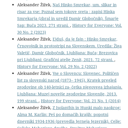
Aleksander Žižek,
Naš Hinko Smrekar, um. slikar in
risar za vse: Poznal sem tokove sveta : zapisi Hinka
Smrekarja (zbral in uredil Damir Globočnik). Šmarje
Sap: Buča 2023. 271 strani.
,
History for Everyone: Vol.
30 No. 2 (2023)
Aleksander Žižek,
Ejduš, da je fajn : Hinko Smrekar,
Črnovojnik in protostripi na Slovenskem. Uredila: Žiga
Valetič, Damir Globočnik. Ljubljana: Buča; Brezovica
pri Ljubljani: Grafični atelje Zenit, 2021. 72 strani.
,
History for Everyone: Vol. 29 No. 2 (2022)
Aleksander Žižek,
Vse o Slovencu: Slovenec. Političen
list za slovenski narod (1873– 1945). Kratek pregled
zgodovine ob 140-letnici za- četka njegovega izhajanja.
Ljubljana: Muzej novejše zgodovine Slovenije, 2013.
199 strani.
,
History for Everyone: Vol. 21 No. 1 (2014)
Aleksander Žižek,
Z Isolanthis in Hunki malo naokrog:
Alma M. Karlin: Peš po domačih krajih: popotni
dnevniki 1934-1936 (prevedla Jerneja Jezernik). Celje: