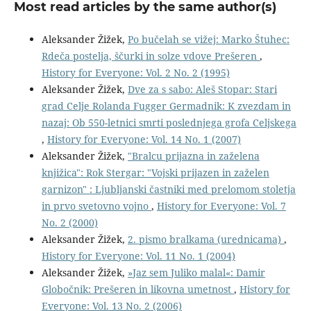
Most read articles by the same author(s)
Aleksander Žižek,
Po bučelah se vižej: Marko Štuhec:
Rdeča postelja, ščurki in solze vdove Prešeren
,
History for Everyone: Vol. 2 No. 2 (1995)
Aleksander Žižek,
Dve za s sabo: Aleš Stopar: Stari
grad Celje Rolanda Fugger Germadnik: K zvezdam in
nazaj: Ob 550-letnici smrti poslednjega grofa Celjskega
,
History for Everyone: Vol. 14 No. 1 (2007)
Aleksander Žižek,
"Bralcu prijazna in zaželena
knjižica": Rok Stergar: "Vojski prijazen in zaželen
garnizon" : Ljubljanski častniki med prelomom stoletja
in prvo svetovno vojno
,
History for Everyone: Vol. 7
No. 2 (2000)
Aleksander Žižek,
2. pismo bralkama (urednicama)
,
History for Everyone: Vol. 11 No. 1 (2004)
Aleksander Žižek,
»Jaz sem Juliko malal«: Damir
Globočnik: Prešeren in likovna umetnost
,
History for
Everyone: Vol. 13 No. 2 (2006)