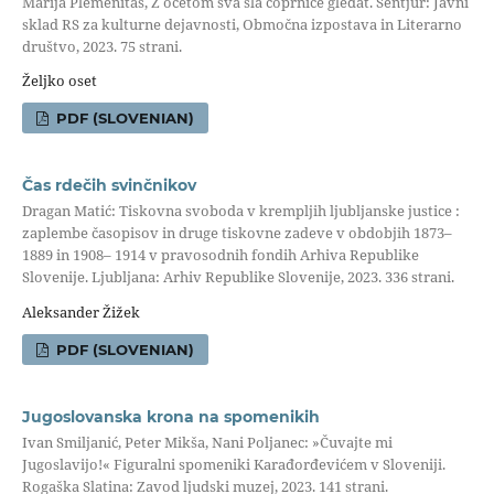
Marija Plemenitaš, Z očetom sva šla coprnice gledat. Šentjur: Javni
sklad RS za kulturne dejavnosti, Območna izpostava in Literarno
društvo, 2023. 75 strani.
Željko oset
PDF (SLOVENIAN)
Čas rdečih svinčnikov
Dragan Matić: Tiskovna svoboda v krempljih ljubljanske justice :
zaplembe časopisov in druge tiskovne zadeve v obdobjih 1873–
1889 in 1908– 1914 v pravosodnih fondih Arhiva Republike
Slovenije. Ljubljana: Arhiv Republike Slovenije, 2023. 336 strani.
Aleksander Žižek
PDF (SLOVENIAN)
Jugoslovanska krona na spomenikih
Ivan Smiljanić, Peter Mikša, Nani Poljanec: »Čuvajte mi
Jugoslavijo!« Figuralni spomeniki Karađorđevićem v Sloveniji.
Rogaška Slatina: Zavod ljudski muzej, 2023. 141 strani.