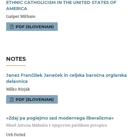
ETHNIC CATHOLICISM IN THE UNITED STATES OF
AMERICA
Gašper Mithans
PDF (SLOVENIAN)
NOTES
Janez Frančišek Janeček in celjska baročna orglarska
delavnica
Milko Bizjak
PDF (SLOVENIAN)
»Zdaj pa poglejmo sad modernega liberalizma«
Misel Antona Mahniča v njegovem pariškem potopisu
Urh Ferlež