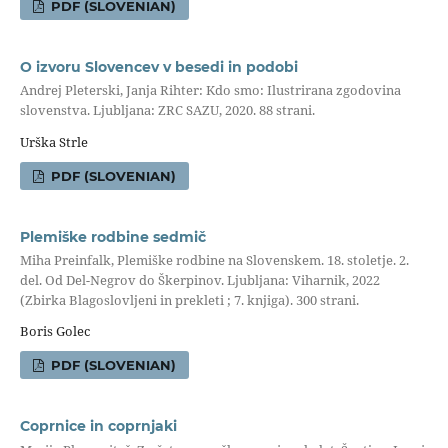
PDF (SLOVENIAN)
O izvoru Slovencev v besedi in podobi
Andrej Pleterski, Janja Rihter: Kdo smo: Ilustrirana zgodovina
slovenstva. Ljubljana: ZRC SAZU, 2020. 88 strani.
Urška Strle
PDF (SLOVENIAN)
Plemiške rodbine sedmič
Miha Preinfalk, Plemiške rodbine na Slovenskem. 18. stoletje. 2.
del. Od Del-Negrov do Škerpinov. Ljubljana: Viharnik, 2022
(Zbirka Blagoslovljeni in prekleti ; 7. knjiga). 300 strani.
Boris Golec
PDF (SLOVENIAN)
Coprnice in coprnjaki