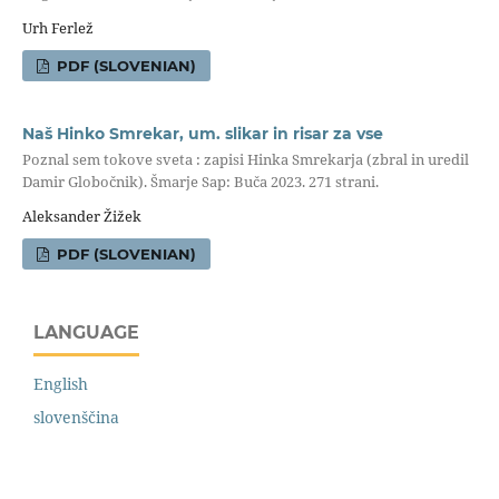
Urh Ferlež
PDF (SLOVENIAN)
Naš Hinko Smrekar, um. slikar in risar za vse
Poznal sem tokove sveta : zapisi Hinka Smrekarja (zbral in uredil
Damir Globočnik). Šmarje Sap: Buča 2023. 271 strani.
Aleksander Žižek
PDF (SLOVENIAN)
LANGUAGE
English
slovenščina