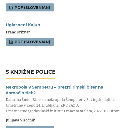
PDF (SLOVENIAN)
Uglasbeni Kajuh
Franc Križnar
PDF (SLOVENIAN)
S KNJIŽNE POLICE
Nekropola v Šempetru – prezrti rimski biser na
domačih tleh?
Katarina Šmid: Rimska nekropola Šempeter v Savinjski dolini.
Umetnine v žepu 24. Ljubljana: ZRC SAZU,
Umetnostnozgodovinski inštitut Franceta Steleta, 2022. 100 strani.
Julijana Visočnik