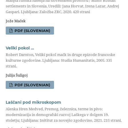
Manjša rimska naselja na slovenskem prostoru / Minor Roman
settlements in Slovenia. Uredili: Jana Horvat, Irena Lazar, Andrej
Gaspari. Ljubljana: Založba ZRC, 2020. 420 strani
Jože Maček
PDF (SLOVENIAN)
Veliki pokol …
Robert Darnton, Veliki pokol mačk in druge epizode francoske
kulturne zgodovine. Ljubljana: Studia Humanitatis, 2005. 335
strani.
Julija Šuligoj
PDF (SLOVENIAN)
Laščani pod mikroskopom
Alenka Hren Medved, Premog, železnica, terme in pivo:
modernizacija in demografski razvoj Laškega v dolgem 19.
stoletju; Ljubljana: Inštitut za novejšo zgodovino, 2021. 215 strani.