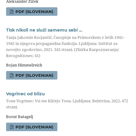
Aleksander Žižek
PDF (SLOVENIAN)
Tisk nikoli ne služi samemu sebi …
Tanja Jakomin Kocjančič, Časopisje na Primorskem v letih 1941–
1945 in njegova propagandna funkcija. Ljubljana: Inštitut za
novejšo zgodovino, 2021. 343 strani. (Zbirka Razpoznavanja/
Recognitiones; 41)
Bojan Himmelreich
PDF (SLOVENIAN)
Vogrinec od blizu
Tone Vogrinec: Vsi me kličejo Tona. Ljubljana: Beletrina, 2022. 472
strani.
Borut Batagelj
PDF (SLOVENIAN)